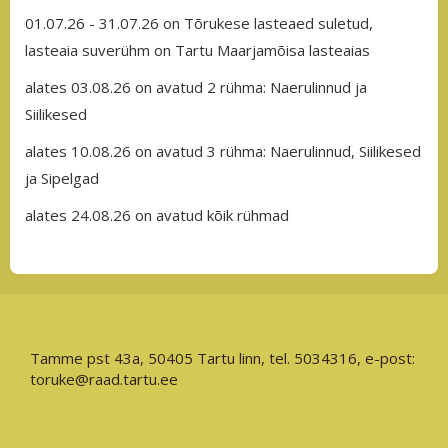
01.07.26 - 31.07.26 on Tõrukese lasteaed suletud,
lasteaia suverühm on Tartu Maarjamõisa lasteaias
alates 03.08.26 on avatud 2 rühma: Naerulinnud ja
Siilikesed
alates 10.08.26 on avatud 3 rühma: Naerulinnud, Siilikesed
ja Sipelgad
alates 24.08.26 on avatud kõik rühmad
Tamme pst 43a, 50405 Tartu linn, tel. 5034316, e-post:
toruke@raad.tartu.ee