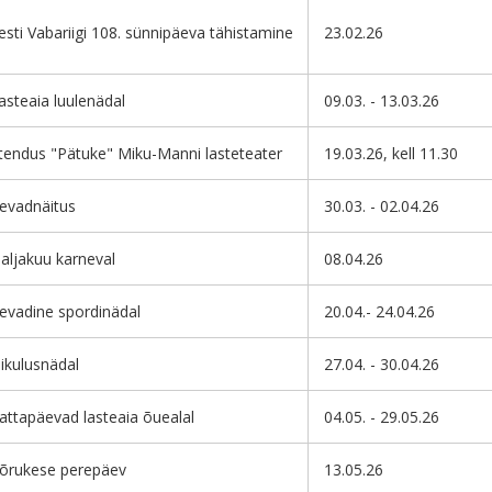
esti Vabariigi 108. sünnipäeva tähistamine
23.02.26
asteaia luulenädal
09.03. - 13.03.26
tendus "Pätuke" Miku-Manni lasteteater
19.03.26, kell 11.30
evadnäitus
30.03. - 02.04.26
aljakuu karneval
08.04.26
evadine spordinädal
20.04.- 24.04.26
iikulusnädal
27.04. - 30.04.26
attapäevad lasteaia õuealal
04.05. - 29.05.26
õrukese perepäev
13.05.26