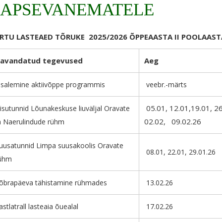
LAPSEVANEMATELE
RTU LASTEAED TÕRUKE 2025/2026 ÕPPEAASTA II POOLAAS
avandatud tegevused
Aeg
salemine aktiivõppe programmis
veebr.-märts
05.01, 12.01,19.01, 26
isutunnid Lõunakeskuse liuväljal Oravate
m
02.02, 09.02.26
a Naerulindude rüh
uusatunnid Limpa suusakoolis Oravate
08.01, 22.01, 29.01.26
ühm
õbrapäeva tähistamine rühmades
13.02.26
astlatrall lasteaia õuealal
17.02.26