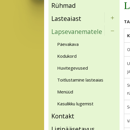
Rühmad
Lasteaiast
TA
Lapsevanematele
K
Päevakava
O
Kodukord
U
Huvitegevused
j
Toitlustamine lasteaias
S
Menüüd
r
Kasulikku lugemist
S
Kontakt
V
Ligipääsetavus