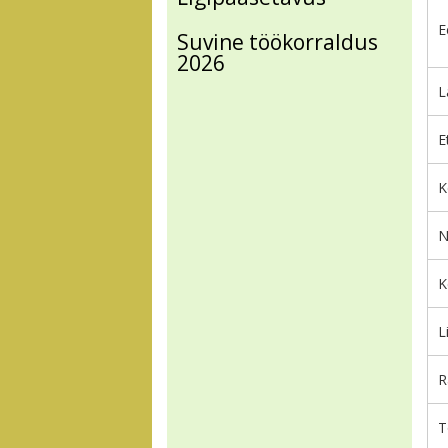
E
Suvine töökorraldus
2026
L
E
K
N
K
L
R
T