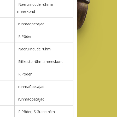
Naerulindude rühma
meeskond
rühmaõpetajad
R.Põder
Naerulindude rühm
Siilikeste rühma meeskond
R.Põder
rühmaõpetajad
rühmaõpetajad
R.Põder, S.Granström