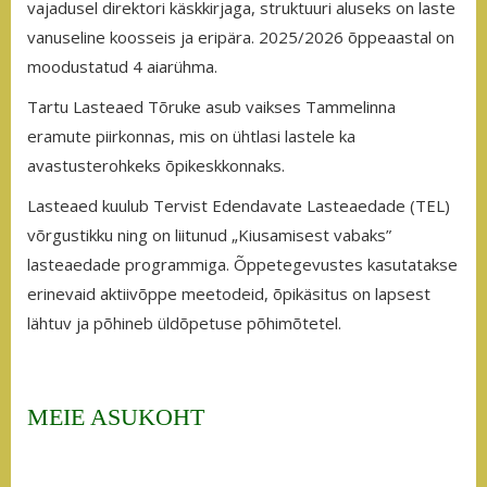
vajadusel direktori käskkirjaga, struktuuri aluseks on laste
vanuseline koosseis ja eripära. 2025/2026 õppeaastal on
moodustatud 4 aiarühma.
Tartu Lasteaed Tõruke asub vaikses Tammelinna
eramute piirkonnas, mis on ühtlasi lastele ka
avastusterohkeks õpikeskkonnaks.
Lasteaed kuulub Tervist Edendavate Lasteaedade (TEL)
võrgustikku ning on liitunud „Kiusamisest vabaks”
lasteaedade programmiga. Õppetegevustes kasutatakse
erinevaid aktiivõppe meetodeid, õpikäsitus on lapsest
lähtuv ja põhineb üldõpetuse põhimõtetel.
MEIE ASUKOHT