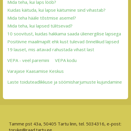
Mida teha, kui laps lööb?
Kuidas käituda, kui lapse käitumine sind vihastab?
Mida teha hääle tõstmise asemel?
Mida teha, kui lapsed tülitsevad?
10 soovitust, kuidas hakkama saada ülienergilise lapsega
Positiivne maailmapilt ehk kust tulevad õnnelikud lapsed
19 lauset, mis aitavad rahustada vihast last
VEPA - veel paremini
VEPA kodu
Varajase Kaasamise Keskus
Laste toiduteadlikkuse ja söömisharjumuste kujundamine
Tamme pst 43a, 50405 Tartu linn, tel. 5034316, e-post:
toruke@raad.tartu.ee