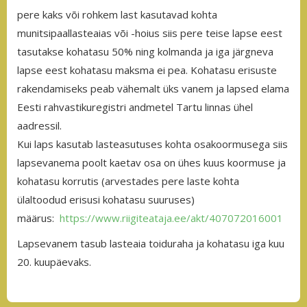
pere kaks või rohkem last kasutavad kohta
munitsipaallasteaias või -hoius siis pere teise lapse eest
tasutakse kohatasu 50% ning kolmanda ja iga järgneva
lapse eest kohatasu maksma ei pea. Kohatasu erisuste
rakendamiseks peab vähemalt üks vanem ja lapsed elama
Eesti rahvastikuregistri andmetel Tartu linnas ühel
aadressil.
Kui laps kasutab lasteasutuses kohta osakoormusega siis
lapsevanema poolt kaetav osa on ühes kuus koormuse ja
kohatasu korrutis (arvestades pere laste kohta
ülaltoodud erisusi kohatasu suuruses)
määrus:
https://www.riigiteataja.ee/akt/407072016001
Lapsevanem tasub lasteaia toiduraha ja kohatasu iga kuu
20. kuupäevaks.