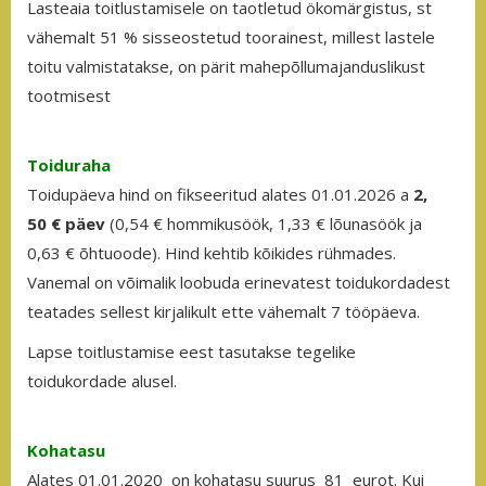
Lasteaia toitlustamisele on taotletud ökomärgistus, st
vähemalt 51 % sisseostetud toorainest, millest lastele
toitu valmistatakse, on pärit mahepõllumajanduslikust
tootmisest
Toiduraha
Toidupäeva hind on fikseeritud alates 01.01.2026 a
2,
50
€ päev
(0,54 € hommikusöök, 1,33 € lõunasöök ja
0,63 € õhtuoode). Hind kehtib kõikides rühmades.
Vanemal on võimalik loobuda erinevatest toidukordadest
teatades sellest kirjalikult ette vähemalt 7 tööpäeva.
Lapse toitlustamise eest tasutakse tegelike
toidukordade alusel.
Kohatasu
Alates 01.01.2020 on kohatasu suurus 81 eurot. Kui