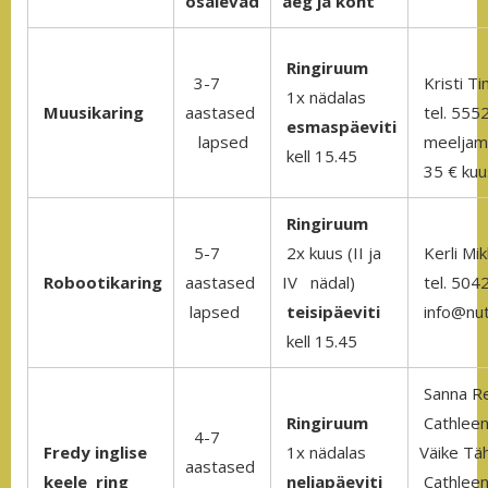
osalevad
aeg ja koht
Ringiruum
3-7
Kristi T
1x nädalas
Muusikaring
aastased
tel. 555
esmaspäeviti
lapsed
meeljam
kell 15.45
35 € kuu
Ringiruum
5-7
2x kuus (II ja
Kerli Mik
Robootikaring
aastased
IV nädal)
tel. 504
lapsed
teisipäeviti
info@nut
kell 15.45
Sanna R
Ringiruum
Cathleen
4-7
Fredy inglise
1x nädalas
Väike Tä
aastased
keele ring
neljapäeviti
Cathlee