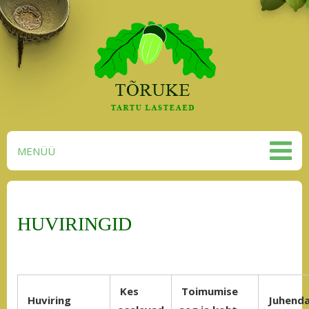
MENÜÜ
HUVIRINGID
Kes
Toimumise
Huviring
Juhend