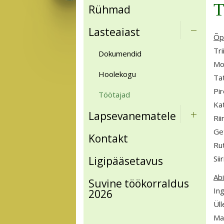
T
Rühmad
Lasteaiast
Õp
Tri
Dokumendid
Mo
Hoolekogu
Ta
Pi
Töötajad
Ka
Lapsevanematele
Rii
Ge
Kontakt
Rut
Sii
Ligipääsetavus
Ab
Suvine töökorraldus
Ing
2026
Ül
Ma