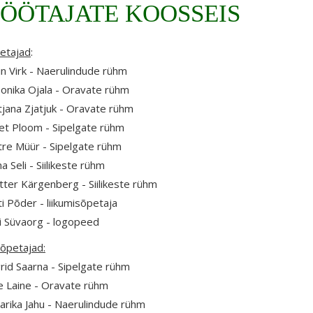
ÖÖTAJATE KOOSSEIS
etajad
:
in Virk - Naerulindude rühm
onika Ojala - Oravate rühm
tjana Zjatjuk - Oravate rühm
ret Ploom - Sipelgate rühm
tre Müür - Sipelgate rühm
na Seli - Siilikeste rühm
tter Kärgenberg - Siilikeste rühm
i Põder - liikumisõpetaja
ri Süvaorg - logopeed
iõpetajad:
rid Saarna - Sipelgate rühm
le Laine - Oravate rühm
arika Jahu - Naerulindude rühm