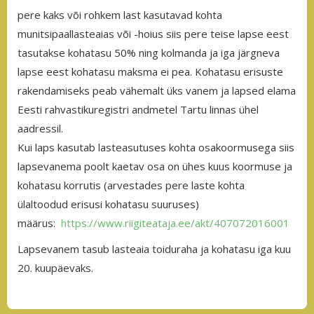
pere kaks või rohkem last kasutavad kohta
munitsipaallasteaias või -hoius siis pere teise lapse eest
tasutakse kohatasu 50% ning kolmanda ja iga järgneva
lapse eest kohatasu maksma ei pea. Kohatasu erisuste
rakendamiseks peab vähemalt üks vanem ja lapsed elama
Eesti rahvastikuregistri andmetel Tartu linnas ühel
aadressil.
Kui laps kasutab lasteasutuses kohta osakoormusega siis
lapsevanema poolt kaetav osa on ühes kuus koormuse ja
kohatasu korrutis (arvestades pere laste kohta
ülaltoodud erisusi kohatasu suuruses)
määrus:
https://www.riigiteataja.ee/akt/407072016001
Lapsevanem tasub lasteaia toiduraha ja kohatasu iga kuu
20. kuupäevaks.