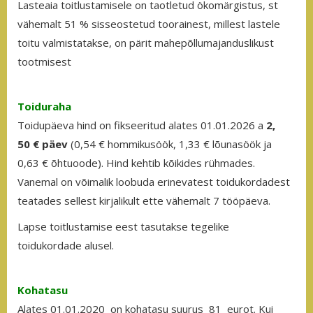
Lasteaia toitlustamisele on taotletud ökomärgistus, st
vähemalt 51 % sisseostetud toorainest, millest lastele
toitu valmistatakse, on pärit mahepõllumajanduslikust
tootmisest
Toiduraha
Toidupäeva hind on fikseeritud alates 01.01.2026 a
2,
50
€ päev
(0,54 € hommikusöök, 1,33 € lõunasöök ja
0,63 € õhtuoode). Hind kehtib kõikides rühmades.
Vanemal on võimalik loobuda erinevatest toidukordadest
teatades sellest kirjalikult ette vähemalt 7 tööpäeva.
Lapse toitlustamise eest tasutakse tegelike
toidukordade alusel.
Kohatasu
Alates 01.01.2020 on kohatasu suurus 81 eurot. Kui