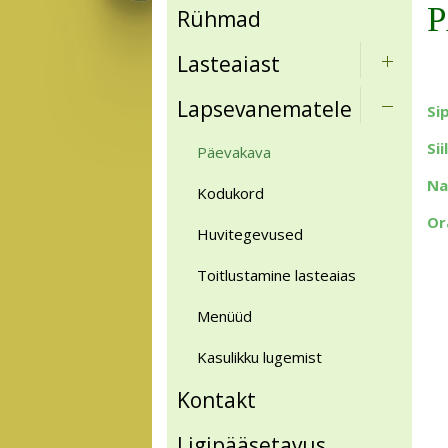
Rühmad
Lasteaiast
Lapsevanematele
Si
Si
Päevakava
Na
Kodukord
Or
Huvitegevused
Toitlustamine lasteaias
Menüüd
Kasulikku lugemist
Kontakt
Ligipääsetavus